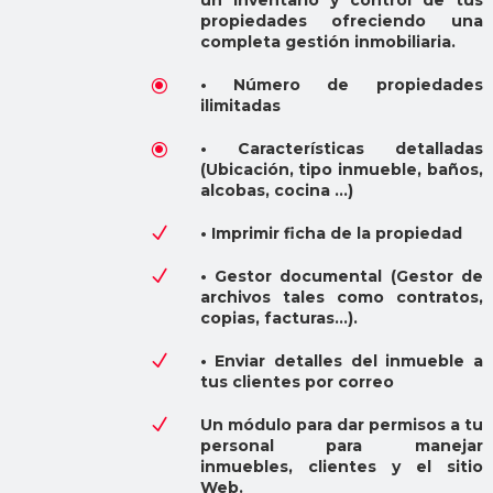
un inventario y control de tus
propiedades ofreciendo una
completa gestión inmobiliaria.
\
• Número de propiedades
ilimitadas
\
• Características detalladas
(Ubicación, tipo inmueble, baños,
alcobas, cocina ...)
N
• Imprimir ficha de la propiedad
N
• Gestor documental (Gestor de
archivos tales como contratos,
copias, facturas...).
N
• Enviar detalles del inmueble a
tus clientes por correo
N
Un módulo para dar permisos a tu
personal para manejar
inmuebles, clientes y el sitio
Web.