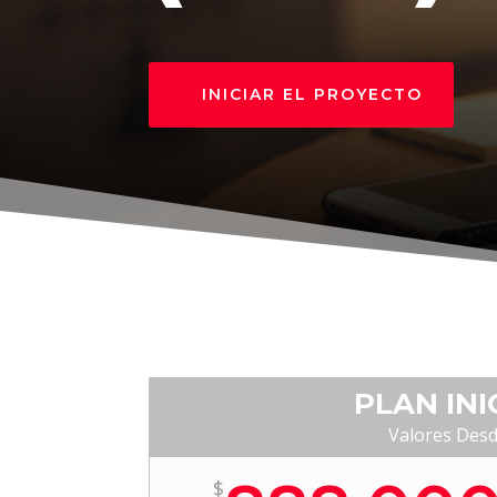
INICIAR EL PROYECTO
PLAN INI
Valores Des
$