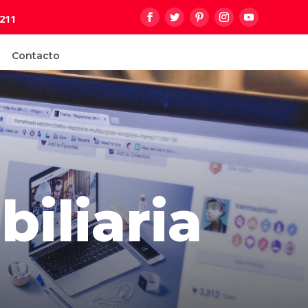
9211
Contacto
iliaria