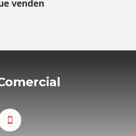
ue venden
Comercial
