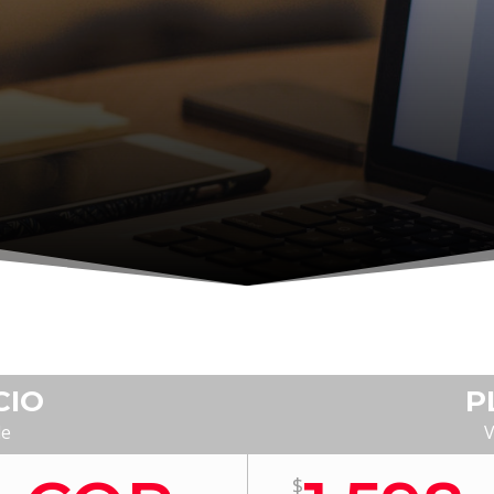
CIO
P
de
V
$