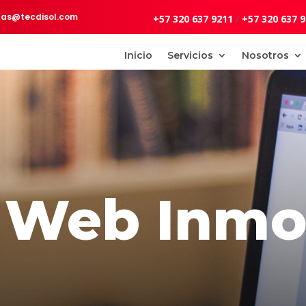
tas@tecdisol.com
+57 320 637 9211
/
+57 320 637 
Inicio
Servicios
Nosotros
 Web Inmob